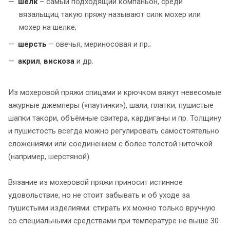
шёлк
– самый подходящий компаньон, среди
вязальщиц такую пряжу называют
силк мохер
или
мохер на шелке;
шерсть
– овечья, мериносовая и пр.;
акрил
,
вискоза
и др.
Из мохеровой пряжи спицами
и крючком вяжут невесомые
ажурные джемперы («паутинки»), шали, платки, пушистые
шапки такори, объёмные свитера, кардиганы и пр. Толщину
и пушистость всегда можно регулировать самостоятельно
сложениями или соединением с более толстой ниточкой
(например, шерстяной).
Вязание из мохеровой пряжи
приносит истинное
удовольствие, но не стоит забывать и об уходе за
пушистыми изделиями: стирать их можно только вручную
со специальными средствами при температуре не выше 30