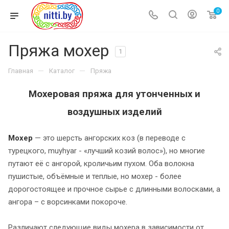
0
Пряжа мохер
1
—
—
Главная
Каталог
Пряжа
Мохеровая пряжа
для утонченных и
воздушных изделий
Мохер
— это
шерсть ангорских коз (в переводе с
турецкого,
muyhyar
- «лучший козий волос»), но многие
путают её с ангорой, кроличьим пухом. Оба волокна
пушистые, объёмные и теплые, но мохер - более
дорогостоящее и прочное сырье с длинными волосками, а
ангора – с ворсинками покороче.
Различают следующие виды мохера в зависимости от