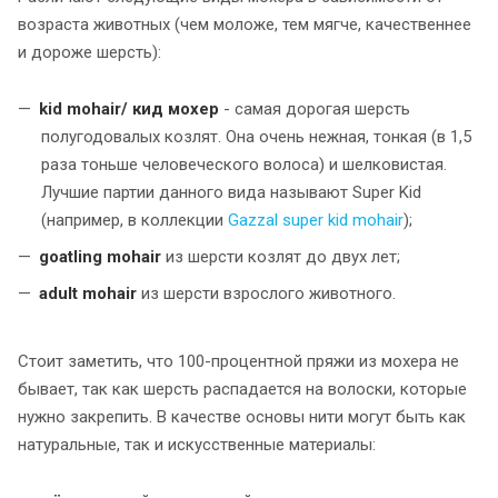
возраста животных (чем моложе, тем мягче, качественнее
и дороже шерсть):
k
id
mohair
/
кид мохер
-
самая дорогая шерсть
полугодовалых козлят. Она очень нежная, тонкая (в 1,5
раза тоньше человеческого волоса) и шелковистая.
Лучшие партии данного вида называют Super Kid
(например, в коллекции
Gazzal
super
kid
mohair
);
g
oatling
mohair
из шерсти козлят до двух лет;
a
dult
mohair
из шерсти взрослого животного.
Стоит заметить, что 100-процентной пряжи из мохера не
бывает, так как шерсть распадается на волоски, которые
нужно закрепить. В качестве основы нити могут быть как
натуральные, так и искусственные материалы: