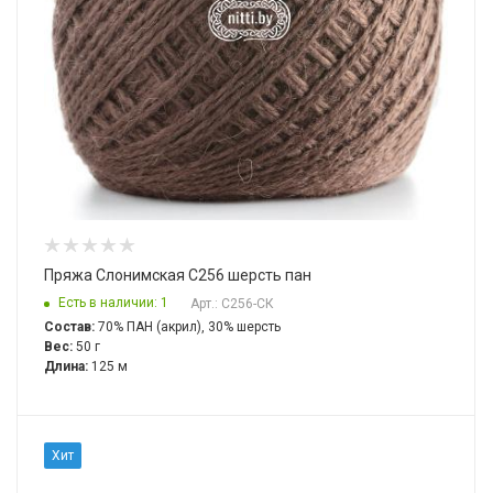
Пряжа Слонимская С256 шерсть пан
Есть в наличии: 1
Арт.: С256-СК
Состав:
70% ПАН (акрил), 30% шерсть
Вес:
50 г
Длина:
125 м
Хит