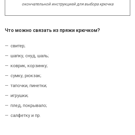
окончательной инструкцией
для выбора крючк
а
Что можно связать
из пряжи к
рючком
?
cвитер;
шапку, снуд, шаль;
коврик, корзинку;
сумку, рюкзак;
тапочки, пинетки;
игрушки;
плед, покрывало;
салфетку и пр.